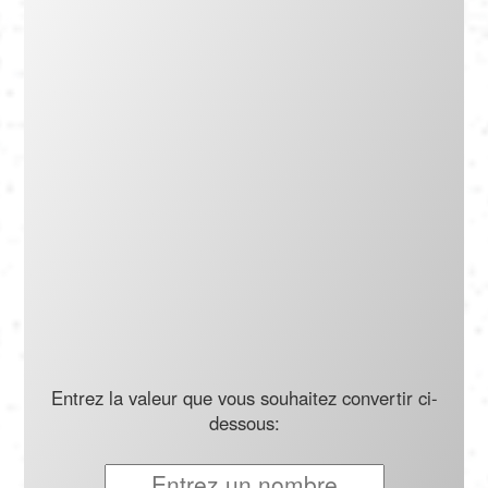
Português
Polski
Türkçe
русский
Entrez la valeur que vous souhaitez convertir ci-
dessous: