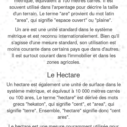
métrique, équivalent à 100 mètres carrés. Il est
souvent utilisé dans l'arpentage pour décrire la taille
d'un terrain. Le terme "are" provient du mot latin
"area", qui signifie "espace ouvert" ou "plaine".
Un are est une unité standard dans le système
métrique et est reconnu internationalement. Bien qu'il
s'agisse d'une mesure standard, son utilisation est
moins courante dans certains pays que dans d'autres.
Il est surtout courant dans l'immobilier et dans les
zones agricoles.
Le Hectare
Un hectare est également une unité de surface dans le
système métrique, et équivaut à 10 000 mètres carrés
ou 100 ares. Le terme "hectare" est dérivé des mots
grecs "hekaton", qui signifie "cent", et "area", qui
signifie "terre". Ensemble, "hectare" signifie donc "cent
ares".
Le hectare est une mesure couramment utilisée pour