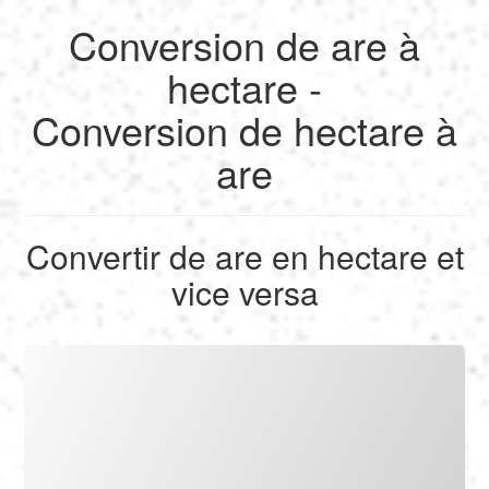
Conversion de are à
English
hectare -
Conversion de hectare à
Français
are
Calculer
Deutsch
Convertir
Convertir de are en hectare et
Español
vice versa
Outils
Italiano
Nederlands