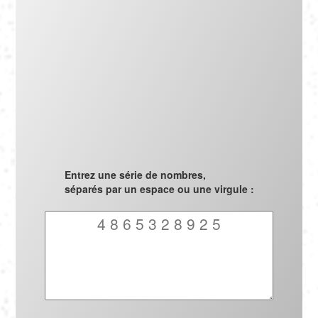
Português
Polski
Türkçe
русский
Entrez une série de nombres,
séparés par un espace ou une virgule :