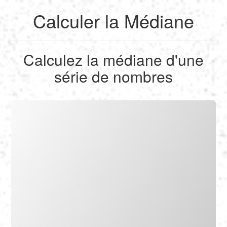
Calculer la Médiane
English
Calculez la médiane d'une
Français
série de nombres
Calculer
Deutsch
Convertir
Español
Outils
Italiano
Nederlands