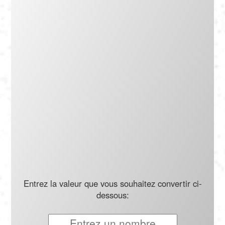
Português
Polski
Türkçe
русский
Entrez la valeur que vous souhaitez convertir ci-
dessous: