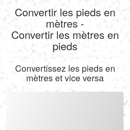
Convertir les pieds en
English
mètres -
Convertir les mètres en
Français
pieds
Calculer
Deutsch
Convertir
Convertissez les pieds en
Español
mètres et vice versa
Outils
Italiano
Nederlands