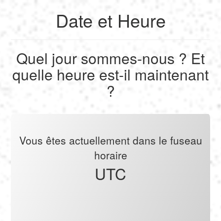
Date et Heure
English
Quel jour sommes-nous ? Et
Français
quelle heure est-il maintenant
Calculer
?
Deutsch
Convertir
Español
Outils
Vous êtes actuellement dans le fuseau
horaire
Italiano
UTC
Nederlands