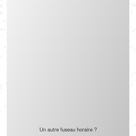
Português
Polski
Türkçe
русский
Un autre fuseau horaire ?