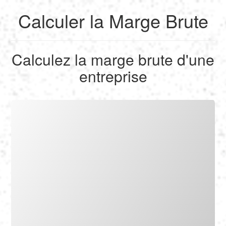
Calculer la Marge Brute
English
Calculez la marge brute d'une
Français
entreprise
Calculer
Deutsch
Convertir
Español
Outils
Italiano
Nederlands