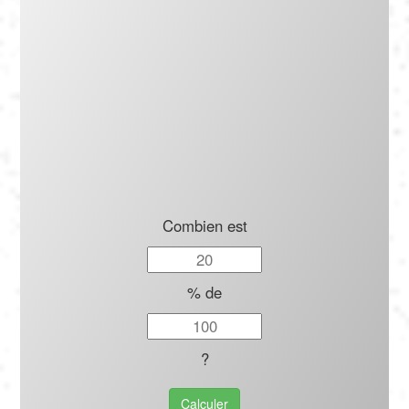
Português
Polski
Türkçe
русский
Combien est
% de
?
Calculer