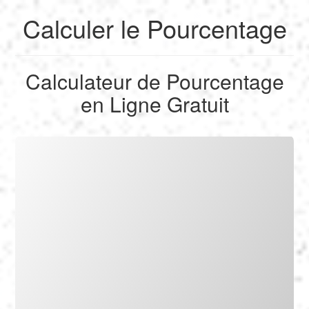
Calculer le Pourcentage
English
Calculateur de Pourcentage
Français
en Ligne Gratuit
Calculer
Deutsch
Convertir
Español
Outils
Italiano
Nederlands