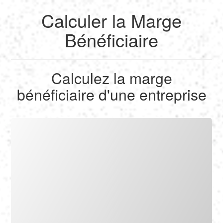
Calculer la Marge
English
Bénéficiaire
Français
Calculez la marge
Calculer
bénéficiaire d'une entreprise
Deutsch
Convertir
Español
Outils
Italiano
Nederlands