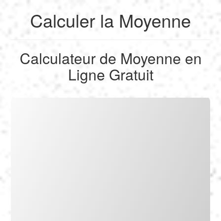
Calculer la Moyenne
English
Calculateur de Moyenne en
Français
Ligne Gratuit
Calculer
Deutsch
Convertir
Español
Outils
Italiano
Nederlands