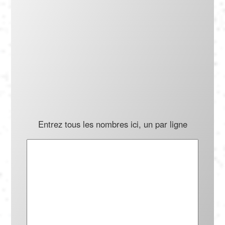
Português
Polski
Türkçe
русский
Entrez tous les nombres ici, un par ligne