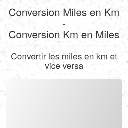
Conversion Miles en Km
English
-
Conversion Km en Miles
Français
Calculer
Deutsch
Convertir les miles en km et
Convertir
vice versa
Español
Outils
Italiano
Nederlands