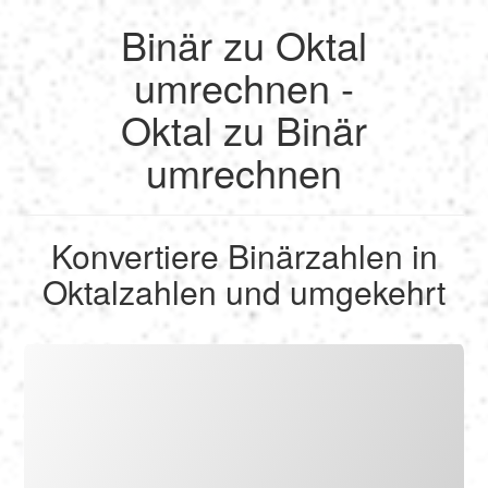
Binär zu Oktal
English
umrechnen -
Oktal zu Binär
Français
umrechnen
Berechnen
Deutsch
Umrechnen
Konvertiere Binärzahlen in
Español
Oktalzahlen und umgekehrt
Tools
Italiano
Nederlands