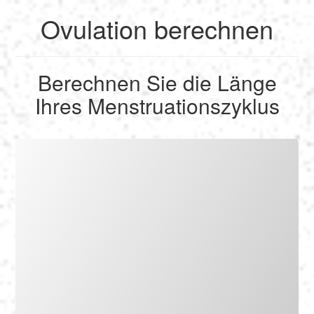
Ovulation berechnen
English
Berechnen Sie die Länge
Français
Ihres Menstruationszyklus
Berechnen
Deutsch
Umrechnen
Español
Tools
Italiano
Nederlands