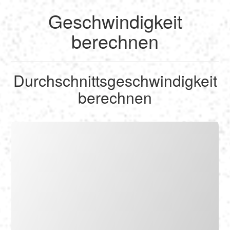
Geschwindigkeit
English
berechnen
Français
Durchschnittsgeschwindigkeit
Berechnen
berechnen
Deutsch
Umrechnen
Español
Tools
Italiano
Nederlands