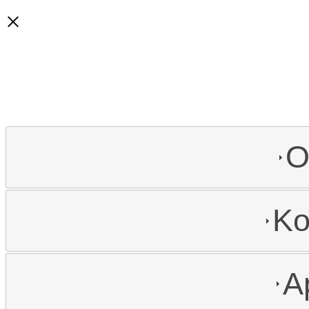
×
O
Ko
A