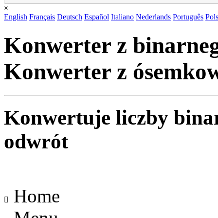
×
English
Français
Deutsch
Español
Italiano
Nederlands
Português
Pols
Konwerter z binarne
Konwerter z ósemkow
Konwertuje liczby bina
odwrót
Home

Menu