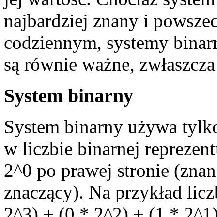
najbardziej znany i powsz
codziennym, systemy binarn
są równie ważne, zwłaszcza
System binarny
System binarny używa tylko
w liczbie binarnej reprezen
2^0 po prawej stronie (znan
znaczący). Na przykład licz
2^3) + (0 * 2^2) + (1 * 2^1)