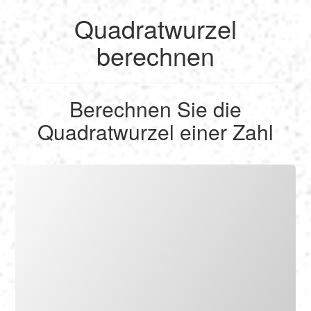
Quadratwurzel
English
berechnen
Français
Berechnen Sie die
Berechnen
Quadratwurzel einer Zahl
Deutsch
Umrechnen
Español
Tools
Italiano
Nederlands