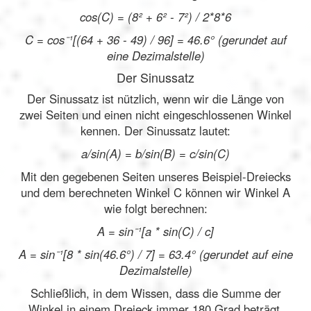
cos(C) = (8² + 6² - 7²) / 2*8*6
C = cos⁻¹[(64 + 36 - 49) / 96] = 46.6° (gerundet auf
eine Dezimalstelle)
Der Sinussatz
Der Sinussatz ist nützlich, wenn wir die Länge von
zwei Seiten und einen nicht eingeschlossenen Winkel
kennen. Der Sinussatz lautet:
a/sin(A) = b/sin(B) = c/sin(C)
Mit den gegebenen Seiten unseres Beispiel-Dreiecks
und dem berechneten Winkel C können wir Winkel A
wie folgt berechnen:
A = sin⁻¹[a * sin(C) / c]
A = sin⁻¹[8 * sin(46.6°) / 7] = 63.4° (gerundet auf eine
Dezimalstelle)
Schließlich, in dem Wissen, dass die Summe der
Winkel in einem Dreieck immer 180 Grad beträgt,