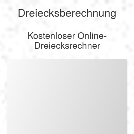
Dreiecksberechnung
English
Kostenloser Online-
Français
Dreiecksrechner
Berechnen
Deutsch
Umrechnen
Español
Tools
Italiano
Nederlands