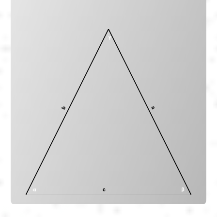
γ
b
a
α
c
β