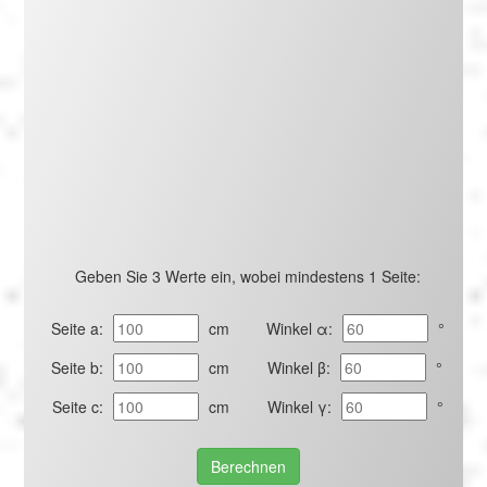
Português
Polski
Türkçe
русский
Geben Sie 3 Werte ein, wobei mindestens 1 Seite:
Seite a:
cm
Winkel α:
°
Seite b:
cm
Winkel β:
°
Seite c:
cm
Winkel γ:
°
Berechnen