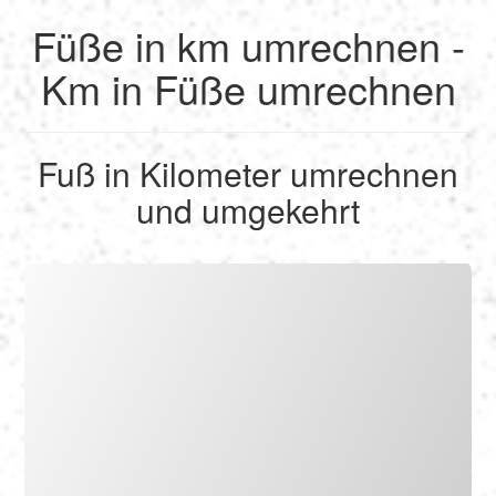
Füße in km umrechnen -
English
Km in Füße umrechnen
Français
Fuß in Kilometer umrechnen
Berechnen
und umgekehrt
Deutsch
Umrechnen
Español
Tools
Italiano
Nederlands