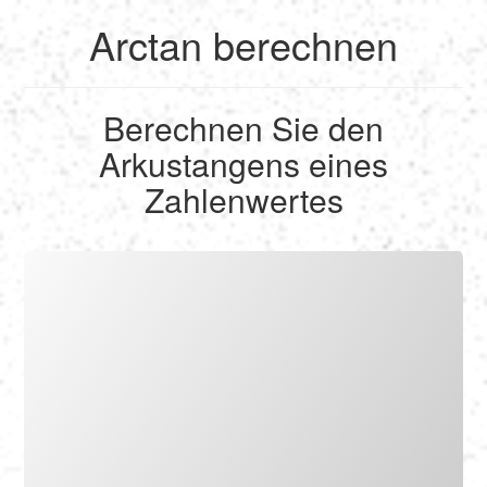
Arctan berechnen
English
Berechnen Sie den
Français
Arkustangens eines
Berechnen
Zahlenwertes
Deutsch
Umrechnen
Español
Tools
Italiano
Nederlands