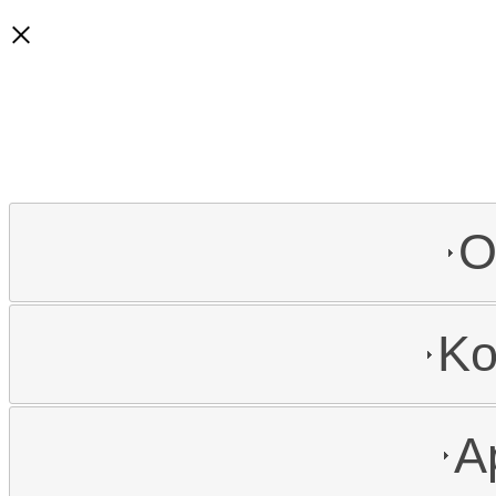
×
O
Ko
A