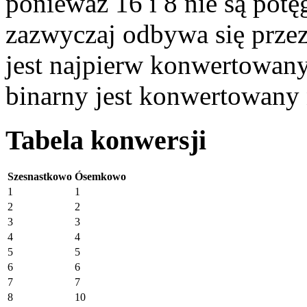
ponieważ 16 i 8 nie są potę
zazwyczaj odbywa się przez
jest najpierw konwertowany 
binarny jest konwertowany
Tabela konwersji
Szesnastkowo
Ósemkowo
1
1
2
2
3
3
4
4
5
5
6
6
7
7
8
10