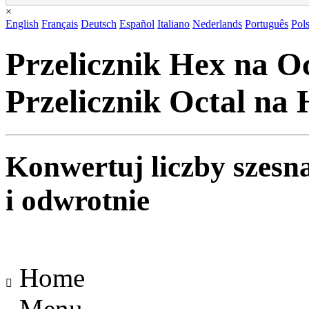
×
English
Français
Deutsch
Español
Italiano
Nederlands
Português
Pols
Przelicznik Hex na Oc
Przelicznik Octal na
Konwertuj liczby szesn
i odwrotnie
Home

Menu