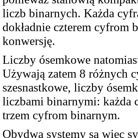
liczb binarnych. Każda cyf
dokładnie czterem cyfrom b
konwersję.
Liczby ósemkowe natomias
Używają zatem 8 różnych cy
szesnastkowe, liczby ósem
liczbami binarnymi: każda
trzem cyfrom binarnym.
Obydwa systemy są więc sy