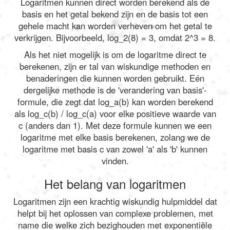
Logaritmen kunnen direct worden berekend als de
basis en het getal bekend zijn en de basis tot een
gehele macht kan worden verheven om het getal te
verkrijgen. Bijvoorbeeld, log_2(8) = 3, omdat 2^3 = 8.
Als het niet mogelijk is om de logaritme direct te
berekenen, zijn er tal van wiskundige methoden en
benaderingen die kunnen worden gebruikt. Eén
dergelijke methode is de 'verandering van basis'-
formule, die zegt dat log_a(b) kan worden berekend
als log_c(b) / log_c(a) voor elke positieve waarde van
c (anders dan 1). Met deze formule kunnen we een
logaritme met elke basis berekenen, zolang we de
logaritme met basis c van zowel 'a' als 'b' kunnen
vinden.
Het belang van logaritmen
Logaritmen zijn een krachtig wiskundig hulpmiddel dat
helpt bij het oplossen van complexe problemen, met
name die welke zich bezighouden met exponentiële