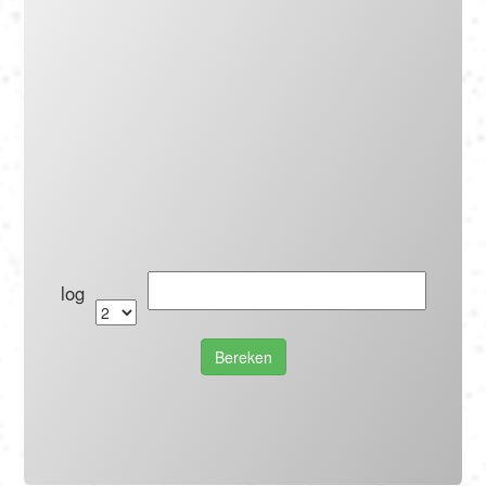
Português
Polski
Türkçe
русский
log
Bereken