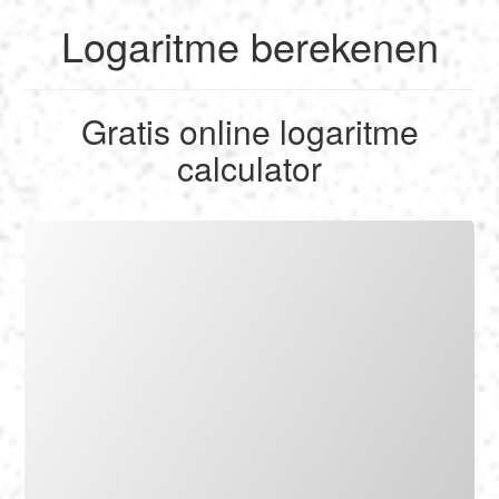
Logaritme berekenen
English
Gratis online logaritme
Français
calculator
Berekenen
Deutsch
Omzetten
Español
Tools
Italiano
Nederlands