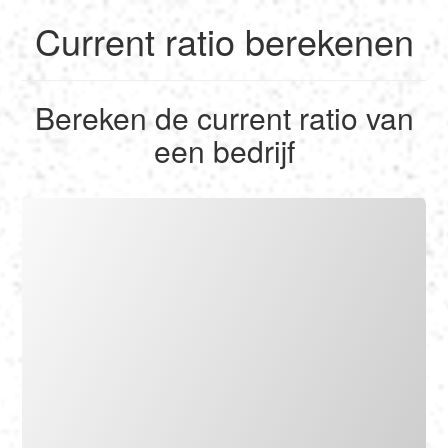
Current ratio berekenen
English
Bereken de current ratio van
Français
een bedrijf
Berekenen
Deutsch
Omzetten
Español
Tools
Italiano
Nederlands