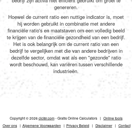
bedrijf zijn activa niet efficiënt gebruikt om groei te
genereren.
Hoewel de current ratio een nuttige indicator is, moet
hij worden gebruikt in combinatie met andere
financiële ratio's en maatstaven om een volledig beeld
te krijgen van de financiële gezondheid van een bedrijf.
Het is ook belangrijk om de current ratio van een
bedrijf te vergelijken met die van andere bedrijven in
dezelfde sector, omdat wat als een "gezonde" ratio
wordt beschouwd, kan variëren tussen verschillende
industrieën.
Copyright © 2026
clcl8r.com
- Gratis Online Calculators |
Online tools
Over ons
|
Algemene Voorwaarden
|
Privacy Beleid
|
Disclaimer
|
Contact