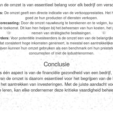
 de omzet is van essentieel belang voor elk bedrijf om vers
es:
De omzet geeft een directe indicatie van de verkoopprestaties. Het 
goed ze hun producten of diensten verkopen.
forecasting:
Door de omzet nauwkeurig te berekenen en te volgen, ku
 toekomst. Dit kan hen helpen bij het beheersen van hun kosten, het
nemen van strategische beslissingen.
rders:
Voor potentiële investeerders is de omzet een van de belangrijks
 dat consistent hoge inkomsten genereert, is meestal een aantrekkelijker
jven kunnen hun omzet gebruiken als een benchmark om hun prestaties
concurrenten of met de industrienormen.
Conclusie
 één aspect is van de financiële gezondheid van een bedrijf,
van de omzet is daarom essentieel voor het begrijpen van de 
het aantrekken van investeringen. Met de juiste aandacht voo
 leren, kan elke ondernemer deze kritieke vaardigheid behe