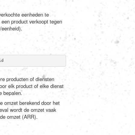
verkochte eenheden te
n een product verkoopt tegen
/eenheid).
id
re producten of diensten
oor elk product of elke dienst
e bepalen.
de omzet berekend door het
geval wordt de omzet vaak
ende omzet (ARR).