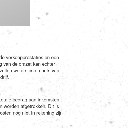
Português
Polski
Türkçe
de verkoopprestaties en een
русский
ng van de omzet kan echter
l zullen we de ins en outs van
rijf.
t totale bedrag aan inkomsten
en worden afgetrokken. Dit is
sten nog niet in rekening zijn