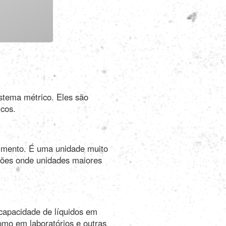
Português
Polski
Türkçe
stema métrico. Eles são
русский
icos.
imento. É uma unidade muito
ções onde unidades maiores
 capacidade de líquidos em
omo em laboratórios e outras