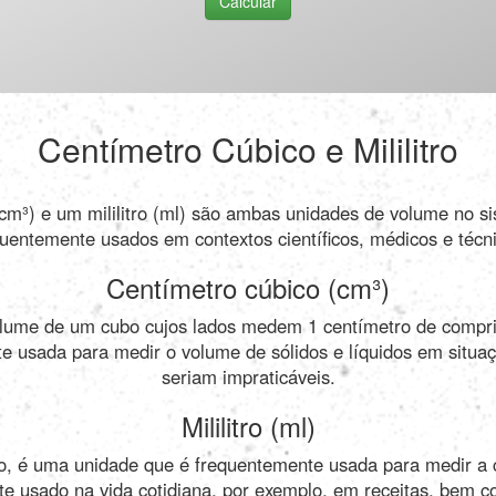
Calcular
Centímetro Cúbico e Mililitro
cm³) e um mililitro (ml) são ambas unidades de volume no si
uentemente usados ​​em contextos científicos, médicos e técn
Centímetro cúbico (cm³)
olume de um cubo cujos lados medem 1 centímetro de compr
e usada para medir o volume de sólidos e líquidos em situa
seriam impraticáveis.
Mililitro (ml)
ado, é uma unidade que é frequentemente usada para medir a
te usado na vida cotidiana, por exemplo, em receitas, bem c