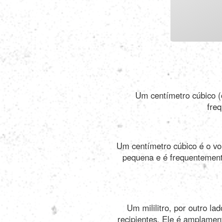
Um centímetro cúbico (
freq
Um centímetro cúbico é o v
pequena e é frequentement
Um mililitro, por outro l
recipientes. Ele é amplamen