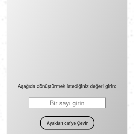
Português
Polski
Türkçe
русский
Aşağıda dönüştürmek istediğiniz değeri girin:
Ayakları cm'ye Çevir