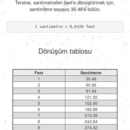
Tersine, santimetreleri feet'e dönüştürmek için,
santimetre sayısını 30.48'e bölün.
1 santimetre = 0,0328 feet
Dönüşüm tablosu
Feet
Santimetre
1
30.48
2
60.96
3
91.44
4
121.92
5
152.40
6
182.88
7
213.36
8
243.84
9
274.32