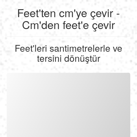
Feet'ten cm'ye çevir -
English
Cm'den feet'e çevir
Français
Feet'leri santimetrelerle ve
Hesaplamak
tersini dönüştür
Deutsch
Dönüştürmek
Español
Uygulamalar
Italiano
Nederlands