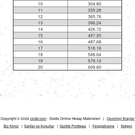
10
304.80
11
335.28
12
365.76
13
396.24
14
426.72
15
457.20
16
487.68
17
518.16
18
548.64
19
579.12
20
609.60
Copyright © 2026
clcl8r.com
- Gratis Online Hesap Makineleri |
Çevrimiçi Araçlar
Biz Kimiz
|
Şartlar ve Koşullar
|
Gizlilik Politikası
|
Feragatname
|
İletişim